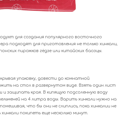
родукт для создания популярного восточного
ера подходят для приготовления не только хинкали,
японских пирожков гёдзе или китайских баозцы.
скрывая упаковку, довести до комнатной
жить на стол в развернутом виде. Взять один лист
ш и защипать края. В кипящую подсоленную воду
 пельменей на 4 литра воды. Варить хинкали нужно на
омешивая, что бы они не слиплись, пока хинкалии не
хинкали покипеть еще несколько минут.