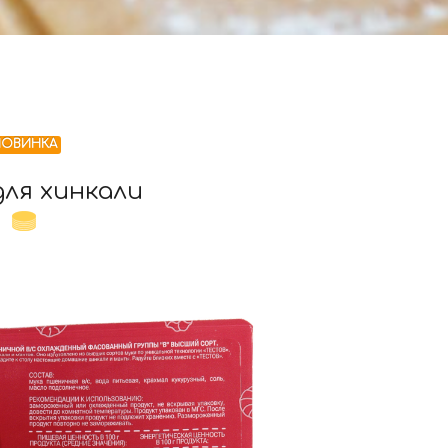
НОВИНКА
для хинкали