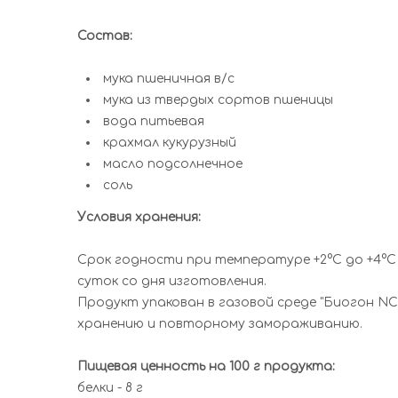
Состав:
мука пшеничная в/с
мука из твердых сортов пшеницы
вода питьевая
крахмал кукурузный
масло подсолнечное
соль
Условия хранения:
Срок годности при температуре +2°С до +4°С -
суток со дня изготовления.
Продукт упакован в газовой среде "Биогон NC
хранению и повторному замораживанию.
Пищевая ценность на 100 г продукта:
белки - 8 г