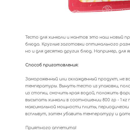
Тесто для хинкали и мантов это наш новый п
блюда. Круглые заготовки оптимального разм
но и для десятка других блюд. Например, для 
Способ приготовления:
Замороженный или охлажденный продукт, не в
температуры. Вынуть тесто из упаковки, поло
из стопки, смочить края водой, положить фар
высыпать хинкали в соотношении 800 гр - 1 кг
максимальной мощности плиты, периодически п
всплывут, затем убавить температуру и дать 
Приятного аппетита!